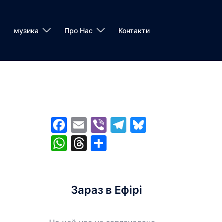
музика
Про Нас
Контакти
Facebook
Email
Viber
Telegram
Bluesky
WhatsApp
Threads
Share
Зараз в Ефірі