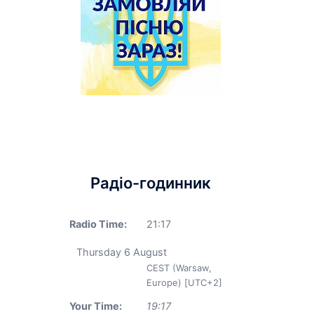
Радіо-годинник
Radio Time:
21
:
17
Thursday 6 August
CEST (Warsaw,
Europe) [UTC+2]
Your Time:
19
:
17