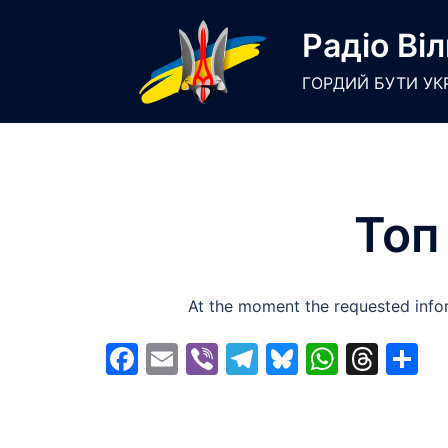
Skip
Радіо Віл
to
content
ГОРДИЙ БУТИ УК
Топ
At the moment the requested infor
Facebook
Email
Viber
Telegram
Bluesky
Whats
Thr
S