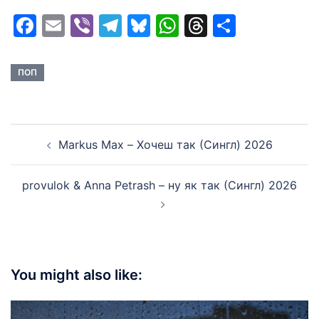
Facebook
Email
Viber
Telegram
Bluesky
WhatsApp
Threads
Share
ПОП
Post
Markus Max – Хочеш так (Сингл) 2026
navigation
provulok & Anna Petrash – ну як так (Сингл) 2026
You might also like: