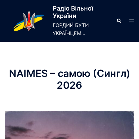
Skip
Радіо Вільної
to
України
content
Search
Tog
ГОРДИЙ БУТИ
men
УКРАЇНЦЕМ…
NAIMES – самою (Сингл)
2026