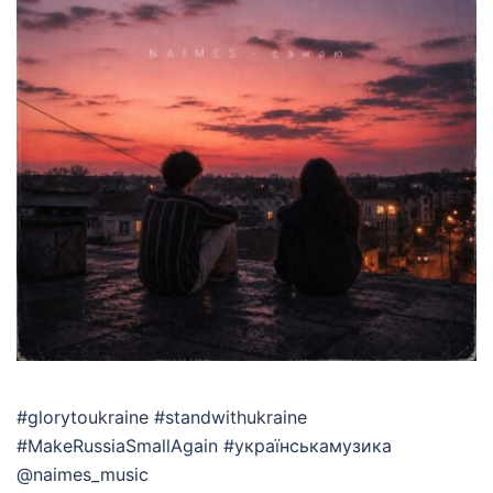
#glorytoukraine #standwithukraine
#MakeRussiaSmallAgain #українськамузика
@naimes_music