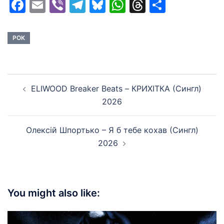
Facebook
Email
Viber
Telegram
Bluesky
WhatsApp
Threads
Share
РОК
Post
ELIWOOD Breaker Beats – КРИХІТКА (Сингл)
navigation
2026
Олексій Шпортько – Я б тебе кохав (Сингл)
2026
You might also like: