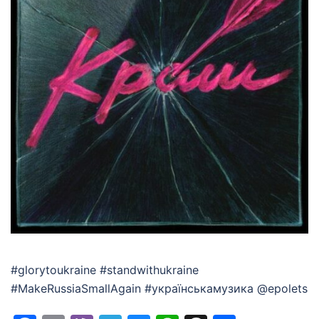
#glorytoukraine #standwithukraine
#MakeRussiaSmallAgain #українськамузика @epolets