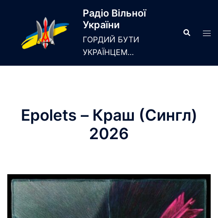
Skip
Радіо Вільної
to
України
content
Search
Tog
ГОРДИЙ БУТИ
men
УКРАЇНЦЕМ…
Epolets – Краш (Сингл)
2026