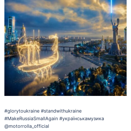
#glorytoukraine #standwithukraine
#MakeRussiaSmallAgain #українськамузика
@motorrolla_official