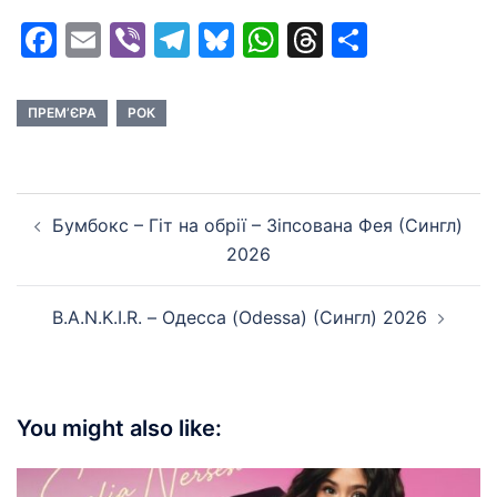
Facebook
Email
Viber
Telegram
Bluesky
WhatsApp
Threads
Share
ПРЕМ’ЄРА
РОК
Post
Бумбокс – Гіт на обрії – Зіпсована Фея (Сингл)
navigation
2026
B.A.N.K.I.R. – Одесса (Odessa) (Сингл) 2026
You might also like: