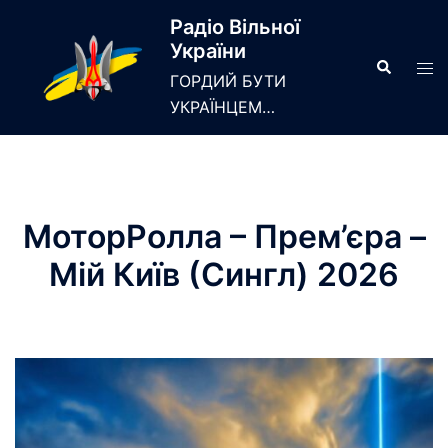
Skip
Радіо Вільної
to
України
content
Search
Tog
ГОРДИЙ БУТИ
men
УКРАЇНЦЕМ…
МоторРолла – Прем’єра –
Мій Київ (Сингл) 2026