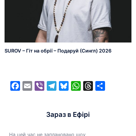
SUROV – Гіт на обрії – Подаруй (Сингл) 2026
Facebook
Email
Viber
Telegram
Bluesky
WhatsApp
Threads
Share
Зараз в Ефірі
На цей час не заплановано шоу