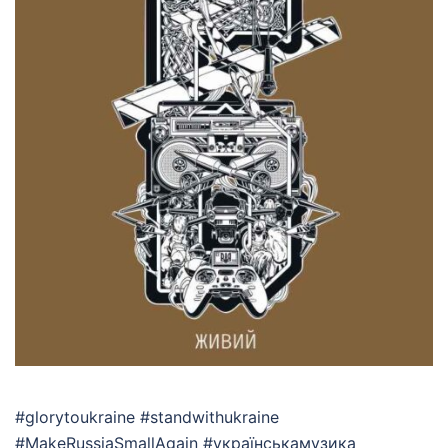
#glorytoukraine #standwithukraine
#MakeRussiaSmallAgain #українськамузика