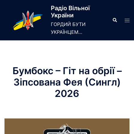
Skip
Радіо Вільної
to
України
content
Search
Tog
ГОРДИЙ БУТИ
men
УКРАЇНЦЕМ…
Бумбокс – Гіт на обрії –
Зіпсована Фея (Сингл)
2026