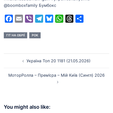
@boomboxfamily Бумбокс
Facebook
Email
Viber
Telegram
Bluesky
WhatsApp
Threads
Share
ГІТ НА ОБРІЇ
РОК
Post
Україна Топ 20 1181 (21.05.2026)
navigation
МоторРолла – Прем’єра – Мій Київ (Сингл) 2026
You might also like: