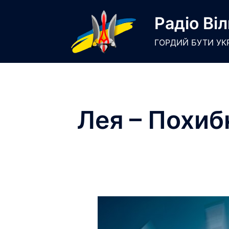
Skip
Радіо Віл
to
content
ГОРДИЙ БУТИ УК
Лея – Похиб