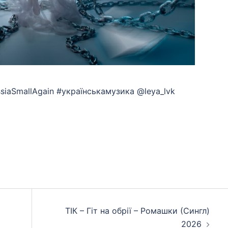
ssiaSmallAgain #українськамузика @leya_lvk
App
eads
hare
ТІК – Гіт на обрії – Ромашки (Сингл)
2026