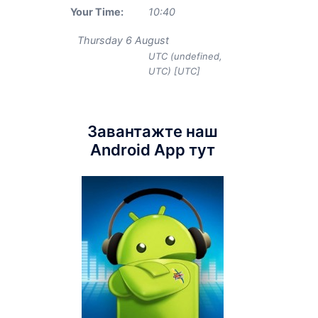
Your Time:
10
:
40
Thursday 6 August
UTC (undefined,
UTC) [UTC]
Завантажте наш
Android App тут