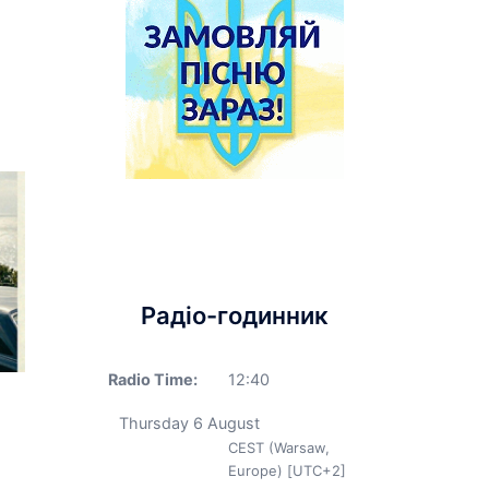
Радіо-годинник
Radio Time:
12
:
40
Thursday 6 August
CEST (Warsaw,
Europe) [UTC+2]