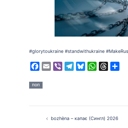
#glorytoukraine #standwithukraine #MakeRu
Facebook
Email
Viber
Telegram
Bluesky
Whats
Thr
S
ПОП
Post
bozhèna – капає (Сингл) 2026
navigation