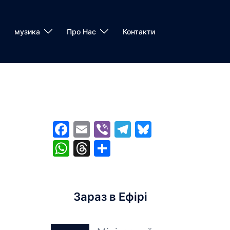
музика
Про Нас
Контакти
Facebook
Email
Viber
Telegram
Bluesky
WhatsApp
Threads
Share
Зараз в Ефірі