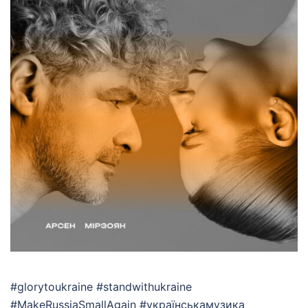
#glorytoukraine #standwithukraine
#MakeRussiaSmallAgain #українськамузика