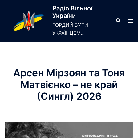
Skip
Радіо Вільної
to
України
content
Search
Tog
ГОРДИЙ БУТИ
men
УКРАЇНЦЕМ…
Арсен Мірзоян та Тоня
Матвієнко – не край
(Сингл) 2026