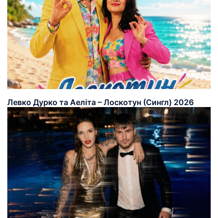
Левко Дурко та Аеліта – Лоскотун (Сингл) 2026