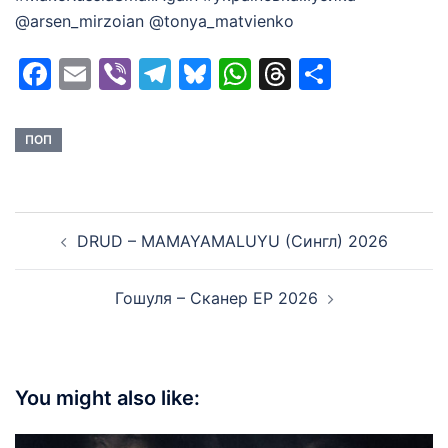
@arsen_mirzoian @tonya_matvienko
Facebook
Email
Viber
Telegram
Bluesky
WhatsApp
Threads
Share
ПОП
Post
DRUD – MAMAYAMALUYU (Сингл) 2026
navigation
Гошуля – Сканер EP 2026
You might also like: