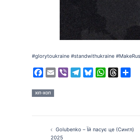
#glorytoukraine #standwithukraine #MakeRus
Facebook
Email
Viber
Telegram
Bluesky
Whats
Thr
S
ХІП-ХОП
Post
Golubenko – Їй пасує це (Сингл)
navigation
2025