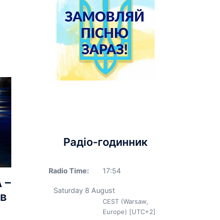
Радіо-годинник
Radio Time:
17
:
54
 –
Saturday 8 August
в
CEST (Warsaw,
Europe) [UTC+2]