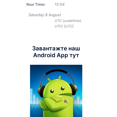
Your Time:
15
:
54
Saturday 8 August
UTC (undefined,
UTC) [UTC]
Завантажте наш
Android App тут