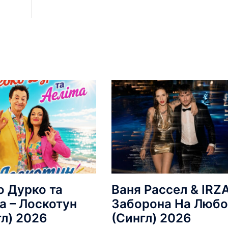
о Дурко та
Ваня Рассел & IRZA
а – Лоскотун
Заборона На Любо
гл) 2026
(Сингл) 2026