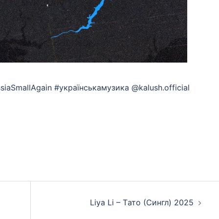
siaSmallAgain #українськамузика @kalush.official
App
eads
hare
Liya Li – Tато (Сингл) 2025