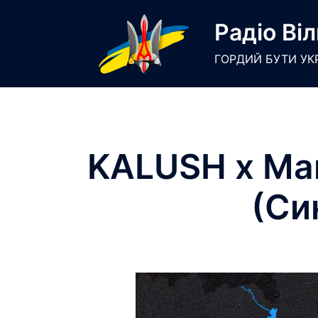
Skip
Радіо Віл
to
content
ГОРДИЙ БУТИ УК
KALUSH x Mar
(Си