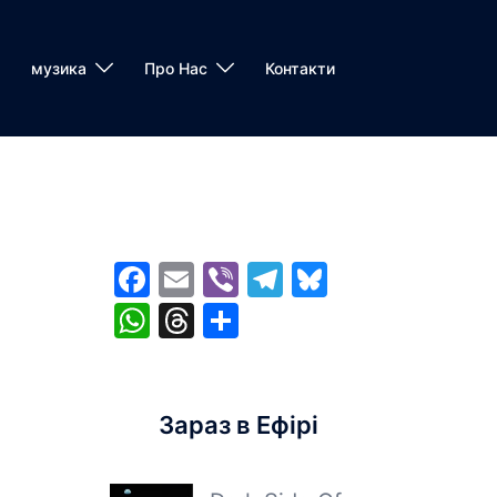
музика
Про Нас
Контакти
м
Facebook
Email
Viber
Telegram
Bluesky
WhatsApp
Threads
Share
Зараз в Ефірі