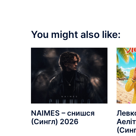
You might also like:
NAIMES – снишся
Левк
(Сингл) 2026
Аеліт
(Син