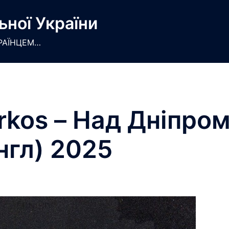
ьної України
РАЇНЦЕМ…
kos – Над Дніпро
нгл) 2025