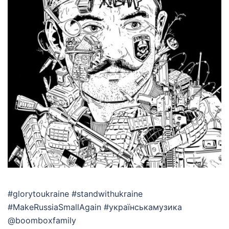
#glorytoukraine #standwithukraine
#MakeRussiaSmallAgain #українськамузика
@boomboxfamily