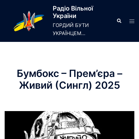
Skip
Радіо Вільної
to
України
content
Search
Tog
ГОРДИЙ БУТИ
men
УКРАЇНЦЕМ…
Бумбокс – Прем’єра –
Живий (Сингл) 2025