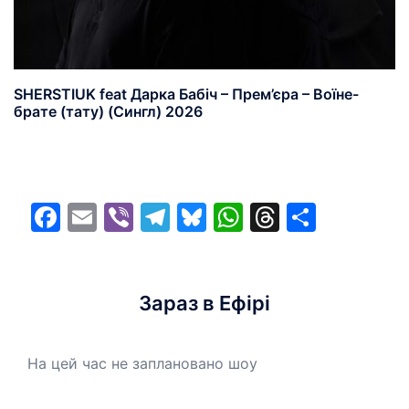
SHERSTIUK feat Дарка Бабіч – Прем’єра – Воїне-
брате (тату) (Сингл) 2026
Facebook
Email
Viber
Telegram
Bluesky
WhatsApp
Threads
Share
Зараз в Ефірі
На цей час не заплановано шоу