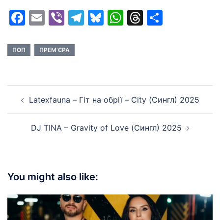
Facebook
Email
Viber
Telegram
Bluesky
WhatsApp
Threads
Share
ПОП
ПРЕМ’ЄРА
Post
Latexfauna – Гіт на обрії – City (Сингл) 2025
navigation
DJ TINA – Gravity of Love (Сингл) 2025
You might also like: