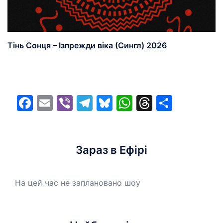
Тінь Сонця – Ізпрежди віка (Сингл) 2026
Facebook
Email
Viber
Telegram
Bluesky
WhatsApp
Threads
Share
Зараз в Ефірі
На цей час не заплановано шоу