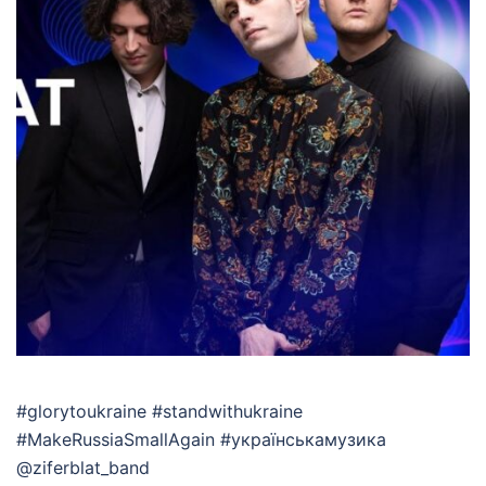
#glorytoukraine #standwithukraine
#MakeRussiaSmallAgain #українськамузика
@ziferblat_band