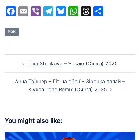
Facebook
Email
Viber
Telegram
Bluesky
WhatsApp
Threads
Share
РОК
Post
Liliia Stroikova – Чекаю (Сингл) 2025
navigation
Анна Трінчер – Гіт на обрії – Зірочка палай –
Klyuch Tone Remix (Сингл) 2025
You might also like: