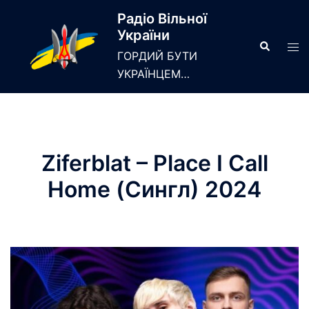
Skip
Радіо Вільної
to
України
content
Search
Tog
ГОРДИЙ БУТИ
men
УКРАЇНЦЕМ…
Ziferblat – Place I Call
Home (Сингл) 2024