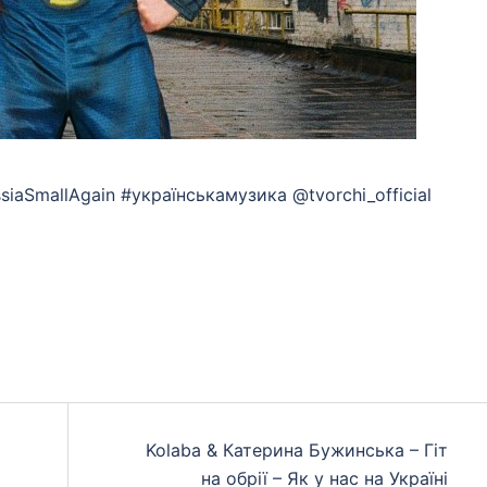
siaSmallAgain #українськамузика @tvorchi_official
App
eads
hare
Kolaba & Катерина Бужинська – Гіт
на обрії – Як у нас на Україні