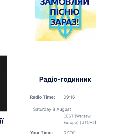
Радіо-годинник
Radio Time:
09
:
16
Saturday 8 August
CEST (Warsaw,
ї
Europe) [UTC+2]
Your Time:
07
:
16