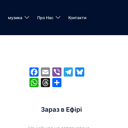
музика
Про Нас
Контакти
Facebook
Email
Viber
Telegram
Bluesky
WhatsApp
Threads
Share
Зараз в Ефірі