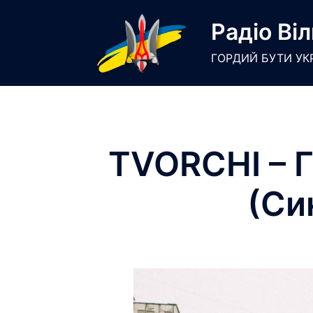
Skip
Радіо Віл
to
content
ГОРДИЙ БУТИ УК
TVORCHI – Гі
(Си