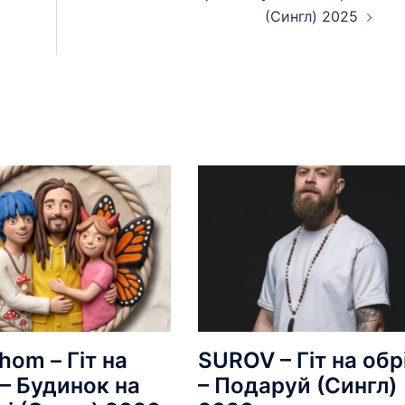
(Сингл) 2025
hom – Гіт на
SUROV – Гіт на обрі
 – Будинок на
– Подаруй (Сингл)