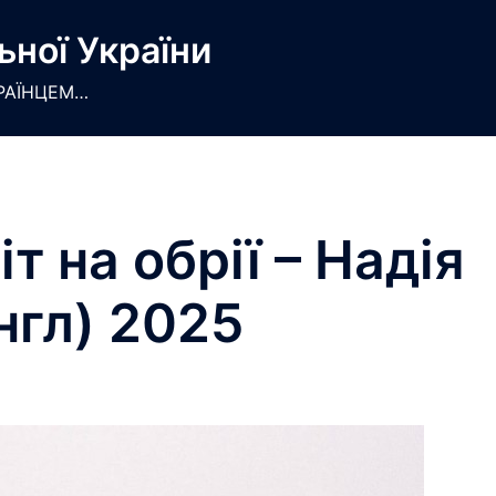
ьної України
РАЇНЦЕМ…
т на обрії – Надія
нгл) 2025