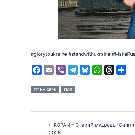
#glorytoukraine #standwithukraine #MakeRus
Facebook
Email
Viber
Telegram
Bluesky
Whats
Thr
S
ГІТ НА ОБРІЇ
ПОП
Post
ROPAN – Старий мудрець (Сингл)
navigation
2025