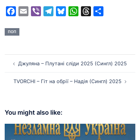
Facebook
Email
Viber
Telegram
Bluesky
WhatsApp
Threads
Share
ПОП
Post
Джуляна – Плутані сліди 2025 (Сингл) 2025
navigation
TVORCHI – Гіт на обрії – Надія (Сингл) 2025
You might also like: