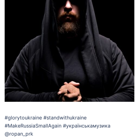
#glorytoukraine #standwithukraine
#MakeRussiaSmallAgain #українськамузика
@ropan_prk