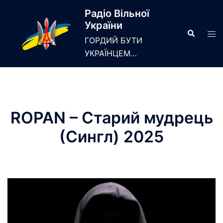
Skip
Радіо Вільної
to
України
content
Search
Tog
ГОРДИЙ БУТИ
men
УКРАЇНЦЕМ…
ROPAN – Старий мудрець
(Сингл) 2025