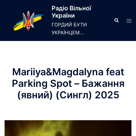
Skip
Радіо Вільної
to
України
content
Search
Tog
ГОРДИЙ БУТИ
men
УКРАЇНЦЕМ…
Mariiya&Magdalyna feat
Parking Spot – Бажання
(явний) (Сингл) 2025