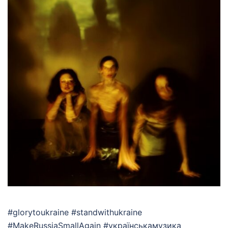
#glorytoukraine #standwithukraine
#MakeRussiaSmallAgain #українськамузика