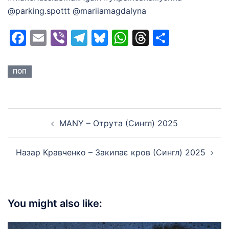
@parking.spottt @mariiamagdalyna
Facebook
Email
Viber
Telegram
Bluesky
WhatsApp
Threads
Share
ПОП
Post
MANY – Отрута (Сингл) 2025
navigation
Назар Кравченко – Закипає кров (Сингл) 2025
You might also like: