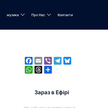
музика
Про Нас
Контакти
Facebook
Email
Viber
Telegram
Bluesky
WhatsApp
Threads
Share
Зараз в Ефірі