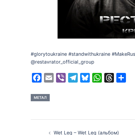
#glorytoukraine #standwithukraine #MakeR
@restavrator_official_group
Facebook
Email
Viber
Telegram
Bluesky
Whats
Thr
S
МЕТАЛ
Post
Wet Leg – Wet Leg (альбом)