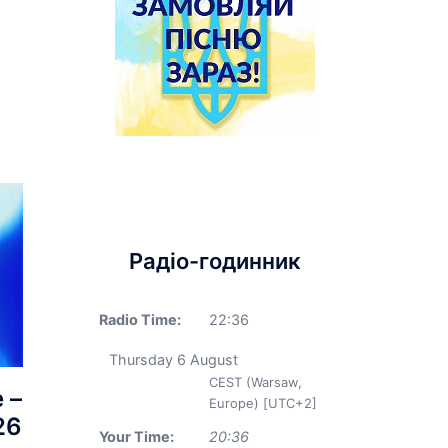
Радіо-годинник
Radio Time:
22
:
36
Thursday 6 August
CEST (Warsaw,
 –
Europe) [UTC+2]
26
Your Time:
20
:
36