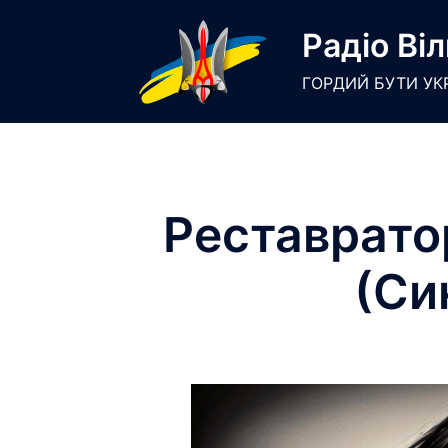
Skip
Радіо Віл
to
content
ГОРДИЙ БУТИ УК
Реставратор
(Си