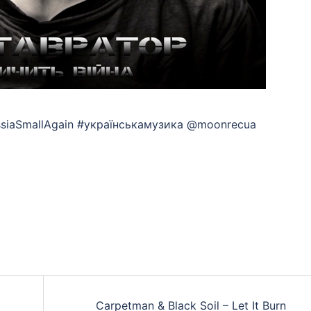
ussiaSmallAgain #українськамузика @moonrecua
App
eads
hare
Carpetman & Black Soil – Let It Burn