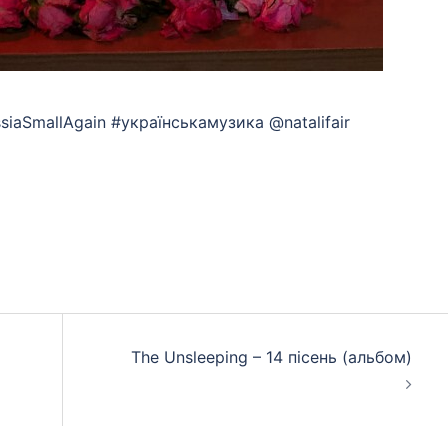
siaSmallAgain #українськамузика @natalifair
App
eads
hare
5
The Unsleeping – 14 пісень (альбом)