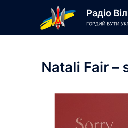
Skip
Радіо Віл
to
content
ГОРДИЙ БУТИ УК
Natali Fair –