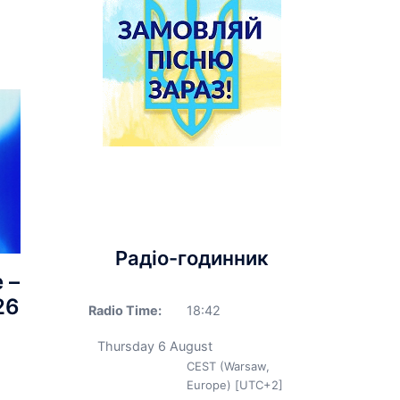
Радіо-годинник
 –
26
Radio Time:
18
:
42
Thursday 6 August
CEST (Warsaw,
Europe) [UTC+2]