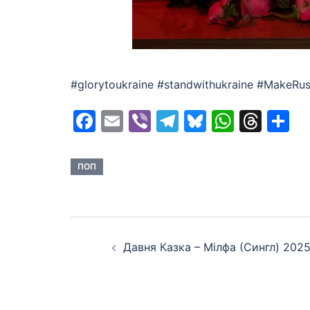
#glorytoukraine #standwithukraine #MakeRus
Facebook
Email
Viber
Telegram
Bluesky
Whats
Thr
S
ПОП
Post
Давня Казка – Мілфа (Сингл) 202
navigation