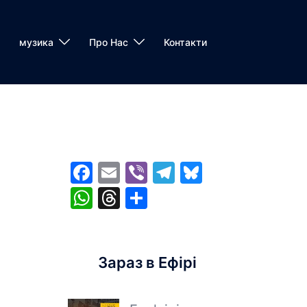
музика
Про Нас
Контакти
Facebook
Email
Viber
Telegram
Bluesky
WhatsApp
Threads
Share
Зараз в Ефірі