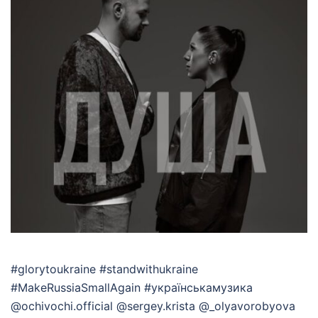
#glorytoukraine #standwithukraine
#MakeRussiaSmallAgain #українськамузика
@ochivochi.official @sergey.krista @_olyavorobyova