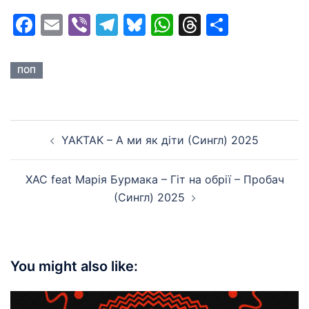
Facebook
Email
Viber
Telegram
Bluesky
WhatsApp
Threads
Share
ПОП
Post
YAKTAK – А ми як діти (Сингл) 2025
navigation
ХАС feat Марія Бурмака – Гіт на обрії – Пробач
(Сингл) 2025
You might also like: