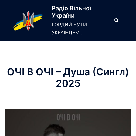
Skip
Радіо Вільної
to
України
content
Search
Tog
ГОРДИЙ БУТИ
men
УКРАЇНЦЕМ…
ОЧІ В ОЧІ – Душа (Сингл)
2025