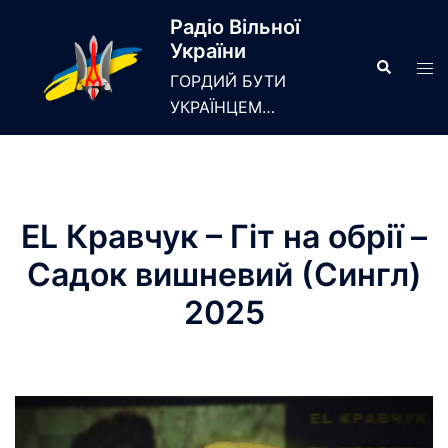
Skip
Радіо Вільної
to
України
content
Search
Tog
ГОРДИЙ БУТИ
men
УКРАЇНЦЕМ…
EL Кравчук – Гіт на обрії –
Садок вишневий (Сингл)
2025