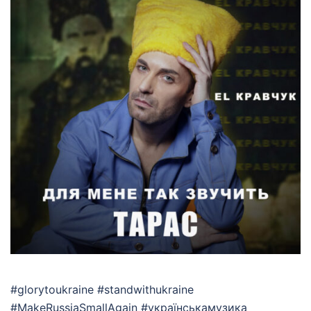
#glorytoukraine #standwithukraine
#MakeRussiaSmallAgain #українськамузика