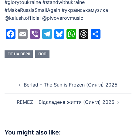
#glorytoukraine #standwithukraine
#MakeRussiaSmallAgain #українськамузика
@kalush.official @pivovarovmusic
Facebook
Email
Viber
Telegram
Bluesky
WhatsApp
Threads
Share
ГІТ НА ОБРІЇ
ПОП
Post
Berlad – The Sun is Frozen (Сингл) 2025
navigation
REMEZ – Відкладене життя (Сингл) 2025
You might also like: