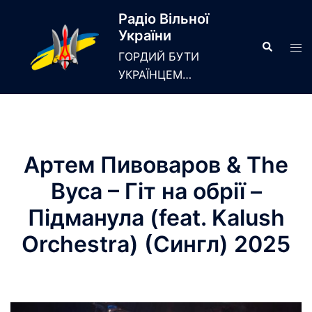
Skip
Радіо Вільної
to
України
content
Search
Tog
ГОРДИЙ БУТИ
men
УКРАЇНЦЕМ…
Артем Пивоваров & The
Вуса – Гіт на обрії –
Підманула (feat. Kalush
Orchestra) (Сингл) 2025