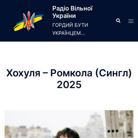
Skip
Радіо Вільної
to
України
content
Search
Tog
ГОРДИЙ БУТИ
men
УКРАЇНЦЕМ…
Хохуля – Ромкола (Сингл)
2025