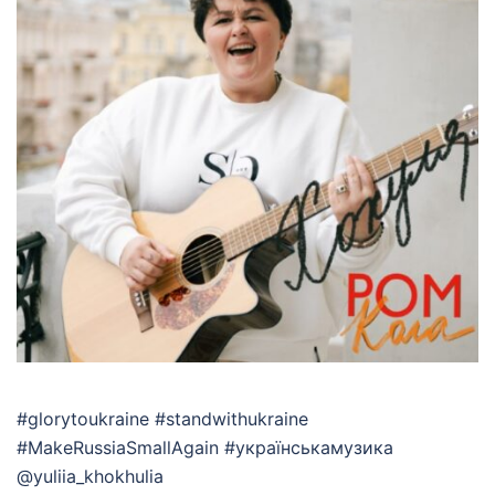
#glorytoukraine #standwithukraine
#MakeRussiaSmallAgain #українськамузика
@yuliia_khokhulia