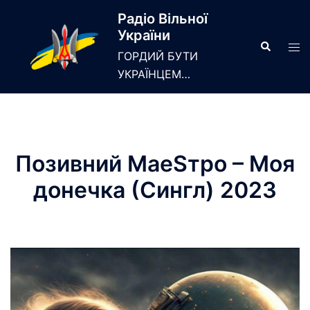
Skip
Радіо Вільної
to
України
content
Search
Tog
ГОРДИЙ БУТИ
men
УКРАЇНЦЕМ…
Позивний МаеSтро – Моя
донечка (Сингл) 2023