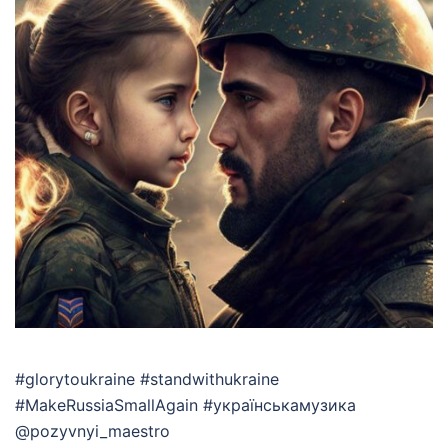
#glorytoukraine #standwithukraine
#MakeRussiaSmallAgain #українськамузика
@pozyvnyi_maestro