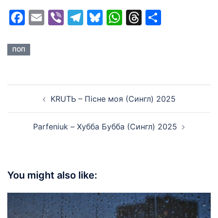
Facebook
Email
Viber
Telegram
Bluesky
WhatsApp
Threads
Share
ПОП
Post
KRUТЬ – Пісне моя (Сингл) 2025
navigation
Parfeniuk – Хубба Бубба (Сингл) 2025
You might also like: