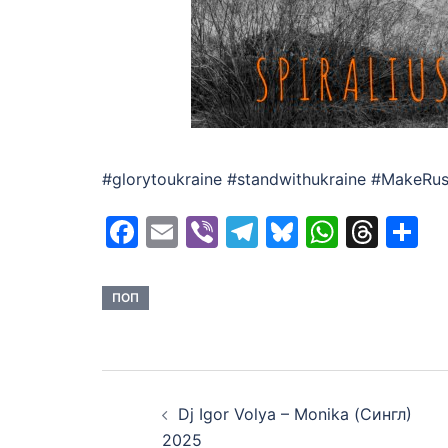
#glorytoukraine #standwithukraine #MakeRu
Facebook
Email
Viber
Telegram
Bluesky
Whats
Thr
S
ПОП
Post
Dj Igor Volya – Monika (Сингл)
navigation
2025