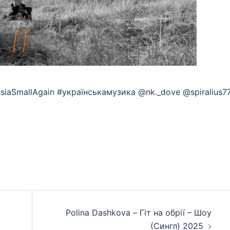
ssiaSmallAgain #українськамузика @nk._dove @spiralius7
App
eads
hare
Polina Dashkova – Гіт на обрії – Шоу
(Сингл) 2025