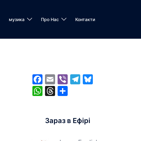
музика
Про Нас
Контакти
Facebook
Email
Viber
Telegram
Bluesky
WhatsApp
Threads
Share
Зараз в Ефірі