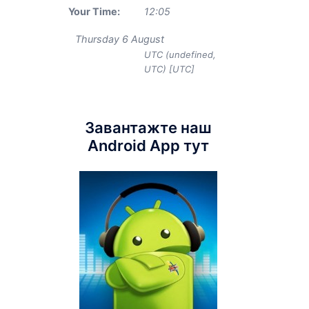
Your Time:
12
:
05
Thursday 6 August
UTC (undefined,
UTC) [UTC]
Завантажте наш
Android App тут