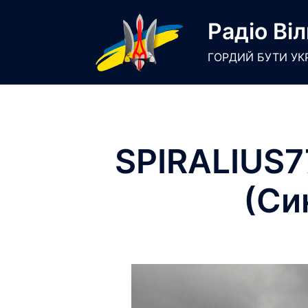
Skip
Радіо Віл
to
content
ГОРДИЙ БУТИ УК
SPIRALIUS7
(Си