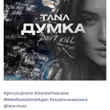
#glorytoukraine #standwithukraine
#MakeRussiaSmallAgain #українськамузика
@tana.music