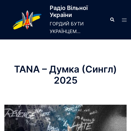
Skip
Радіо Вільної
to
України
content
Search
Tog
ГОРДИЙ БУТИ
men
УКРАЇНЦЕМ…
TANA – Думка (Сингл)
2025