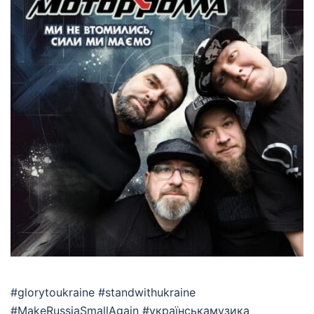
#glorytoukraine #standwithukraine
#MakeRussiaSmallAgain #українськамузика