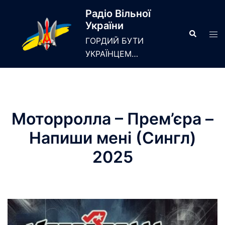
Skip
Радіо Вільної
to
України
content
Search
Tog
ГОРДИЙ БУТИ
men
УКРАЇНЦЕМ…
Моторролла – Прем’єра –
Напиши мені (Сингл)
2025