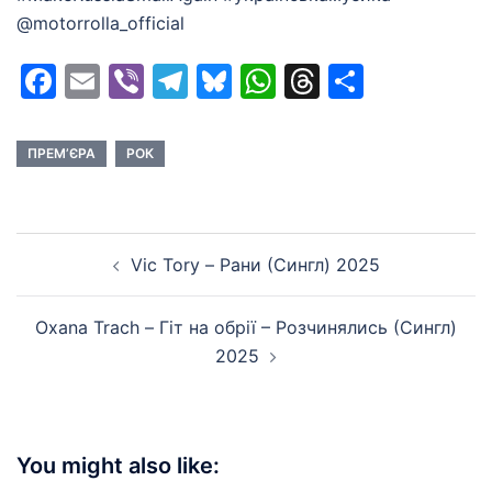
@motorrolla_official
Facebook
Email
Viber
Telegram
Bluesky
WhatsApp
Threads
Share
ПРЕМ’ЄРА
РОК
Post
Vic Tory – Рани (Сингл) 2025
navigation
Oxana Trach – Гіт на обрії – Розчинялись (Сингл)
2025
You might also like: