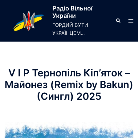
Skip
Радіо Вільної
to
України
content
Search
Tog
ГОРДИЙ БУТИ
men
УКРАЇНЦЕМ…
V I P Тернопіль Кіп’яток –
Майонез (Remix by Bakun)
(Сингл) 2025