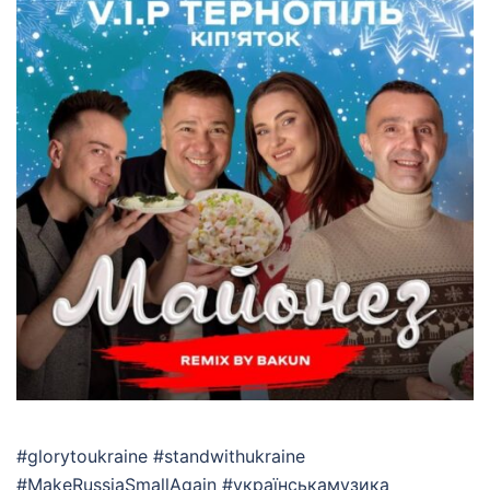
#glorytoukraine #standwithukraine
#MakeRussiaSmallAgain #українськамузика