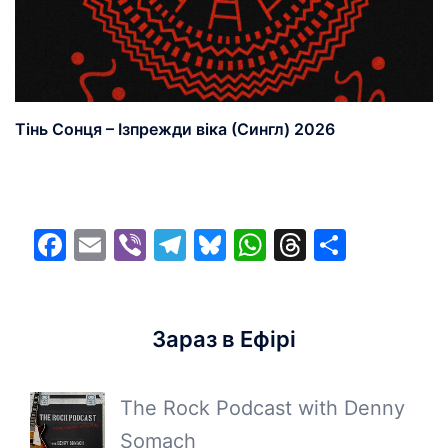
Тінь Сонця – Ізпрежди віка (Сингл) 2026
Facebook
Email
Viber
Telegram
Bluesky
WhatsApp
Threads
Share
Зараз в Ефірі
The Rock Podcast with Denny
Somach