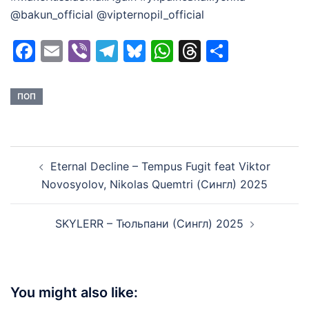
@bakun_official @vipternopil_official
Facebook
Email
Viber
Telegram
Bluesky
WhatsApp
Threads
Share
ПОП
Post
Eternal Decline – Tempus Fugit feat Viktor
navigation
Novosyolov, Nikolas Quemtri (Сингл) 2025
SKYLERR – Тюльпани (Сингл) 2025
You might also like: