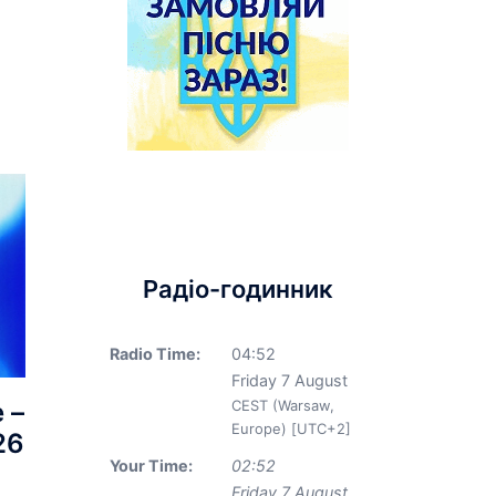
Радіо-годинник
Radio Time:
04
:
52
Friday 7 August
 –
CEST (Warsaw,
Europe) [UTC+2]
26
Your Time:
02
:
52
Friday 7 August