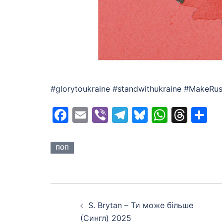
#glorytoukraine #standwithukraine #MakeRu
Facebook
Email
Viber
Telegram
Bluesky
Whats
Thr
S
ПОП
Post
S. Brytan – Ти може більше
navigation
(Сингл) 2025