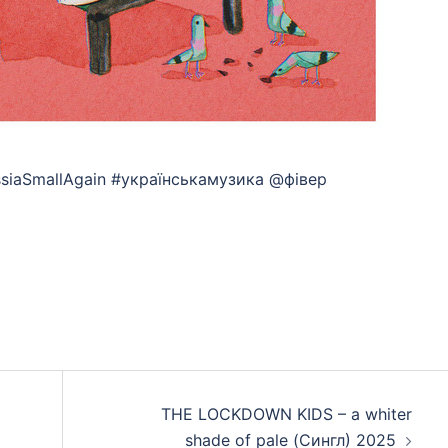
ssiaSmallAgain #українськамузика @фівер
App
eads
hare
THE LOCKDOWN KIDS – a whiter
shade of pale (Сингл) 2025