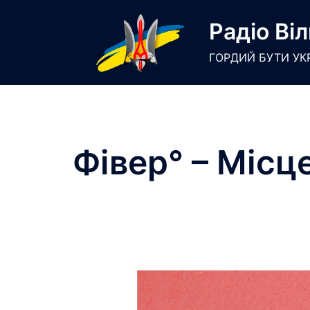
Skip
Радіо Віл
to
content
ГОРДИЙ БУТИ УК
Фівер° – Місц