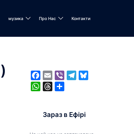
музика
Про Нас
Контакти
)
Facebook
Email
Viber
Telegram
Bluesky
WhatsApp
Threads
Share
Зараз в Ефірі