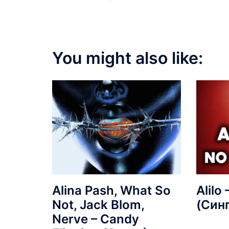
You might also like:
Alina Pash, What So
Alilo
Not, Jack Blom,
(Син
Nerve – Candy