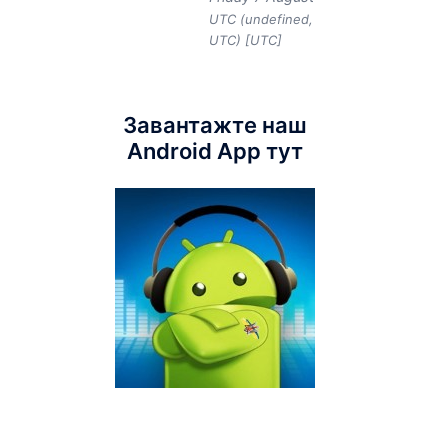
UTC (undefined,
UTC) [UTC]
Завантажте наш
Android App тут