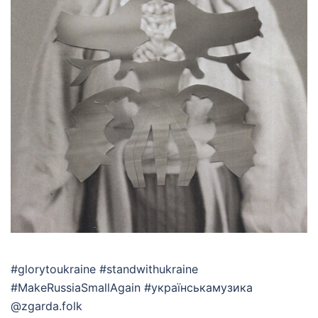
#glorytoukraine #standwithukraine
#MakeRussiaSmallAgain #українськамузика
@zgarda.folk