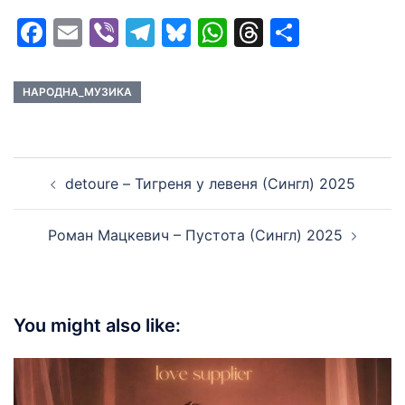
Facebook
Email
Viber
Telegram
Bluesky
WhatsApp
Threads
Share
НАРОДНА_МУЗИКА
Post
detoure – Тигреня у левеня (Сингл) 2025
navigation
Роман Мацкевич – Пустота (Сингл) 2025
You might also like: