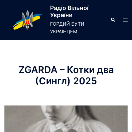
Skip
Радіо Вільної
to
України
content
Search
Tog
ГОРДИЙ БУТИ
men
УКРАЇНЦЕМ…
ZGARDA – Котки два
(Сингл) 2025