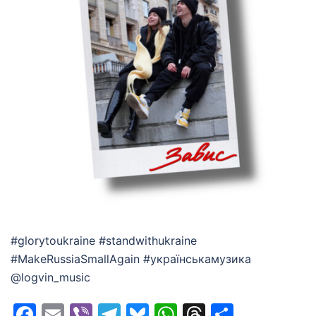
#glorytoukraine #standwithukraine
#MakeRussiaSmallAgain #українськамузика
@logvin_music
Facebook
Email
Viber
Telegram
Bluesky
WhatsApp
Threads
Share