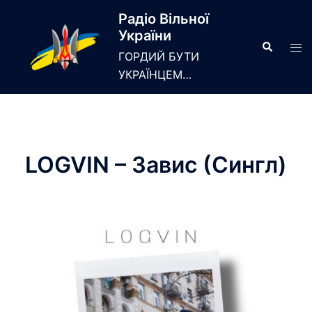
Skip
Радіо Вільної
to
України
content
Search
Tog
ГОРДИЙ БУТИ
men
УКРАЇНЦЕМ…
LOGVIN – Завис (Сингл)