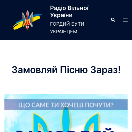
Skip
Радіо Вільної
to
України
content
Search
Tog
ГОРДИЙ БУТИ
men
УКРАЇНЦЕМ…
Замовляй Пiсню Зараз!