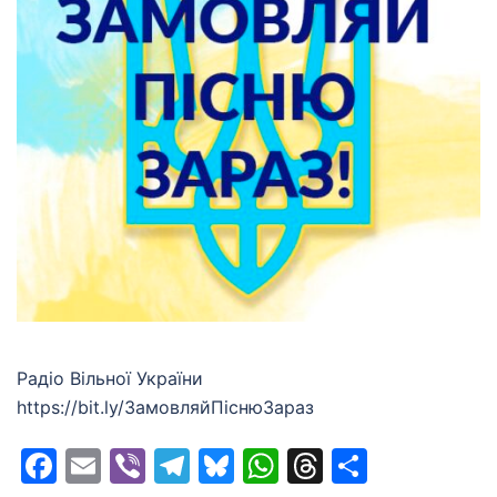
Радіо Вільної України
https://bit.ly/ЗамовляйПiснюЗараз
Facebook
Email
Viber
Telegram
Bluesky
WhatsApp
Threads
Share