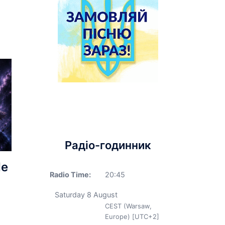
Радіо-годинник
Не
Radio Time:
20
:
45
Saturday 8 August
CEST (Warsaw,
Europe) [UTC+2]