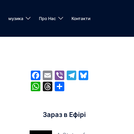
музика
Про Нас
Контакти
Facebook
Email
Viber
Telegram
Bluesky
WhatsApp
Threads
Share
Зараз в Ефірі