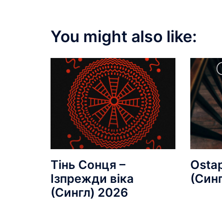
You might also like:
Тінь Сонця –
Ostap
Ізпрежди віка
(Син
(Сингл) 2026