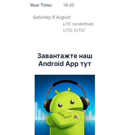
Your Time:
18
:
45
Saturday 8 August
UTC (undefined,
UTC) [UTC]
Завантажте наш
Android App тут