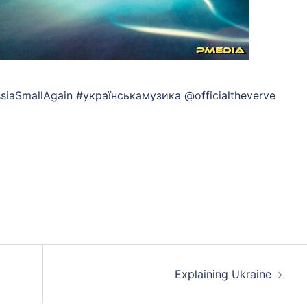
siaSmallAgain #українськамузика @officialtheverve
App
eads
hare
Explaining Ukraine