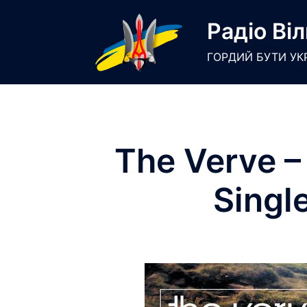
Skip
Радіо Віл
to
content
ГОРДИЙ БУТИ УК
The Verve –
Singl