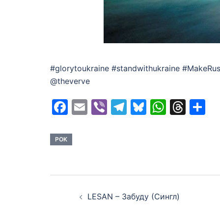
#glorytoukraine #standwithukraine #MakeRus
@theverve
Facebook
Email
Viber
Telegram
Bluesky
Whats
Thr
S
РОК
Post
LESAN – Забуду (Сингл)
navigation