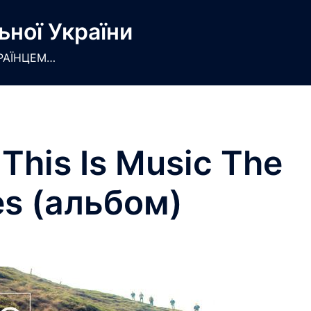
ьної України
РАЇНЦЕМ…
 This Is Music The
es (альбом)