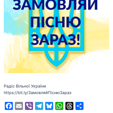
Радіо Вільної України
https://bit.ly/ЗамовляйПiснюЗараз
Facebook
Email
Viber
Telegram
Bluesky
WhatsApp
Threads
Share