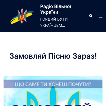
Skip
Радіо Вільної
to
України
content
Search
Tog
ГОРДИЙ БУТИ
men
УКРАЇНЦЕМ…
Замовляй Пiсню Зараз!