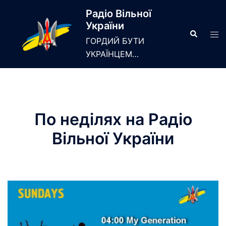
Skip
Радіо Вільної
to
України
content
Search
Tog
ГОРДИЙ БУТИ
men
УКРАЇНЦЕМ…
По неділях на Радіо
Вільної України