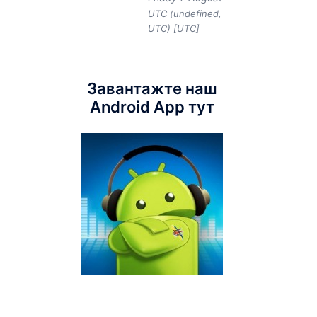
UTC (undefined,
UTC) [UTC]
Завантажте наш
Android App тут