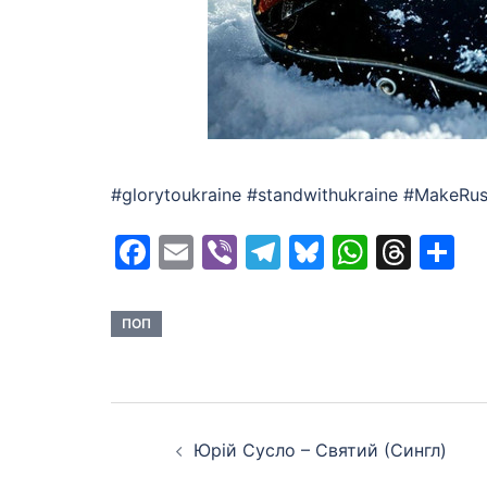
#glorytoukraine #standwithukraine #MakeRu
Facebook
Email
Viber
Telegram
Bluesky
Whats
Thr
S
ПОП
Post
Юрій Сусло – Святий (Сингл)
navigation