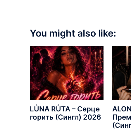
You might also like:
LŮNA RŮTA – Серце
ALON
горить (Сингл) 2026
Прем
(Син