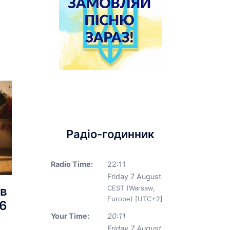
Радіо-годинник
Radio Time:
22
:
11
Friday 7 August
 в
CEST (Warsaw,
Europe) [UTC+2]
26
Your Time:
20
:
11
Friday 7 August