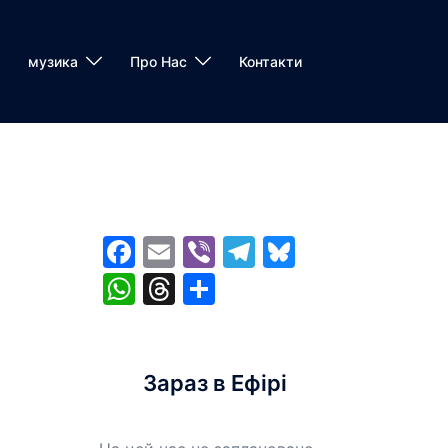
музика
Про Нас
Контакти
Facebook
Email
Viber
Telegram
Bluesky
WhatsApp
Threads
Share
Зараз в Ефірі