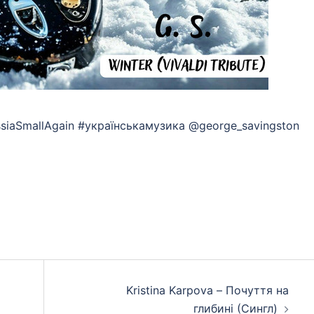
ssiaSmallAgain #українськамузика @george_savingston
App
eads
hare
Kristina Karpova – Почуття на
глибині (Сингл)