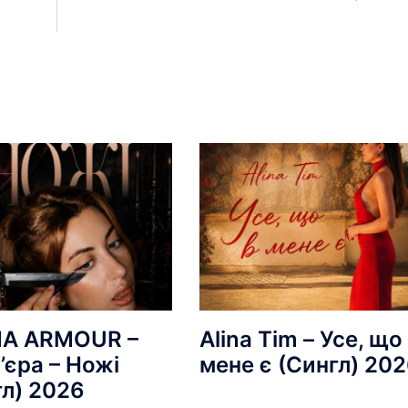
A ARMOUR –
Alina Tim – Усе, що
’єра – Ножі
мене є (Сингл) 20
гл) 2026