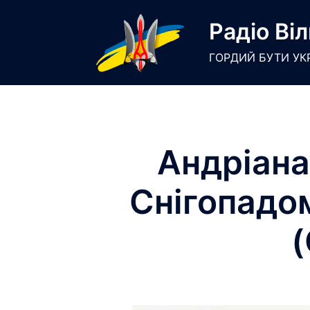
Skip
Радіо Віл
to
content
ГОРДИЙ БУТИ УК
Андріана 
Снігопадо
(