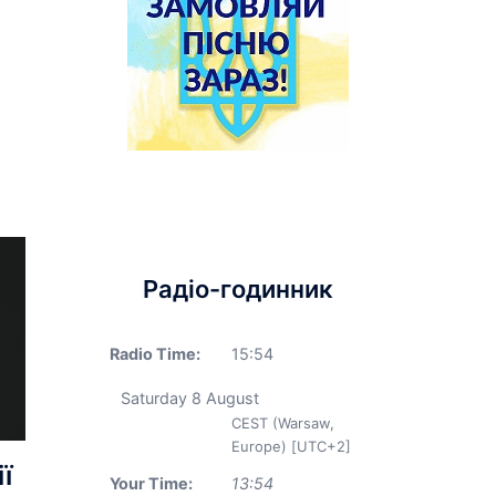
Радіо-годинник
Radio Time:
15
:
54
Saturday 8 August
CEST (Warsaw,
Europe) [UTC+2]
ї
Your Time:
13
:
54