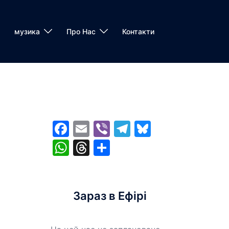
музика
Про Нас
Контакти
Facebook
Email
Viber
Telegram
Bluesky
WhatsApp
Threads
Share
Зараз в Ефірі