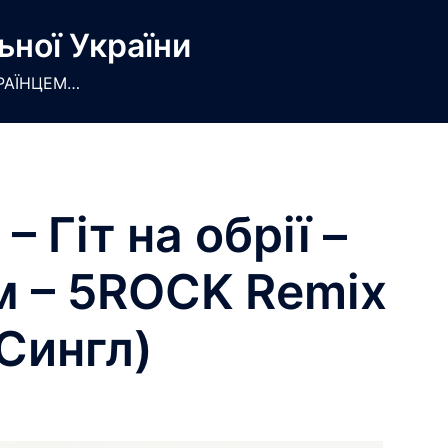
ьної України
РАЇНЦЕМ…
– Гіт на обрії –
м – 5ROCK Remix
Сингл)