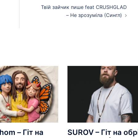
Твій зайчик пише feat CRUSHGLAD
– Не зрозуміла (Сингл)
hom – Гіт на
SUROV – Гіт на обрі