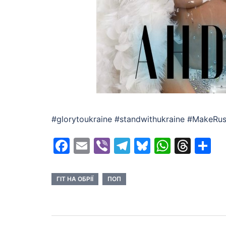
#glorytoukraine #standwithukraine #MakeRu
Facebook
Email
Viber
Telegram
Bluesky
Whats
Thr
S
ГІТ НА ОБРІЇ
ПОП