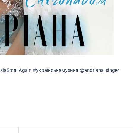
ssiaSmallAgain #українськамузика @andriana_singer
App
eads
hare