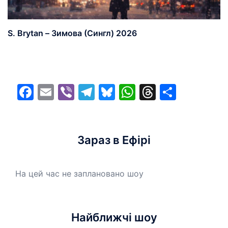
S. Brytan – Зимова (Сингл) 2026
Facebook
Email
Viber
Telegram
Bluesky
WhatsApp
Threads
Share
Зараз в Ефірі
На цей час не заплановано шоу
Найближчі шоу