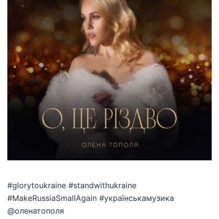
#glorytoukraine #standwithukraine
#MakeRussiaSmallAgain #українськамузика
@оленатополя