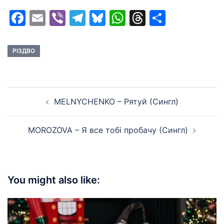
Facebook
Email
Viber
Telegram
Bluesky
WhatsApp
Threads
Share
РІЗДВО
Post
MELNYCHENKO – Рятуй (Сингл)
navigation
MOROZOVA – Я все тобі пробачу (Сингл)
You might also like: