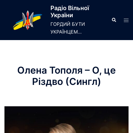
Skip
Радіо Вільної
to
України
content
Search
Tog
ГОРДИЙ БУТИ
men
УКРАЇНЦЕМ…
Олена Тополя – О, це
Різдво (Сингл)