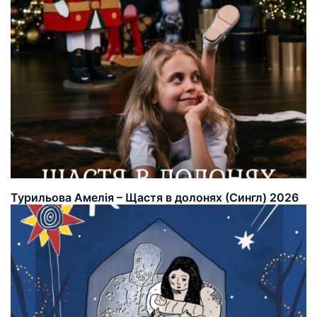
Турильова Амелія – Щастя в долонях (Сингл) 2026