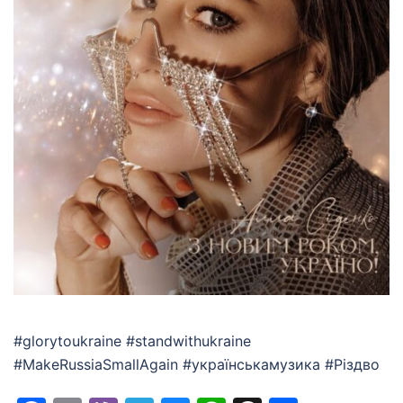
#glorytoukraine #standwithukraine
#MakeRussiaSmallAgain #українськамузика #Різдво