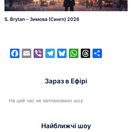
S. Brytan – Зимова (Сингл) 2026
Facebook
Email
Viber
Telegram
Bluesky
WhatsApp
Threads
Share
Зараз в Ефірі
На цей час не заплановано шоу
Найближчі шоу