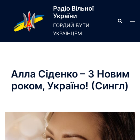
Skip
Радіо Вільної
to
України
content
Search
Tog
ГОРДИЙ БУТИ
men
УКРАЇНЦЕМ…
Алла Сіденко – З Новим
роком, Україно! (Сингл)