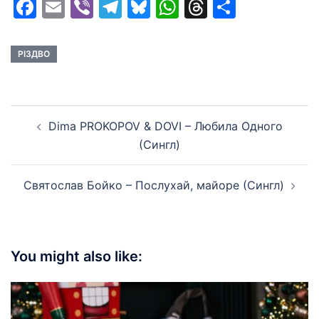
Facebook
Email
Viber
Telegram
Bluesky
WhatsApp
Threads
Share
РІЗДВО
Post
Dima PROKOPOV & DOVI – Любила Одного
navigation
(Сингл)
Святослав Бойко – Послухай, майоре (Сингл)
You might also like: