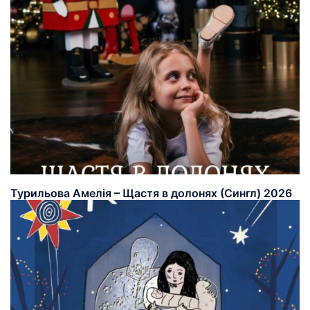
Турильова Амелія – Щастя в долонях (Сингл) 2026