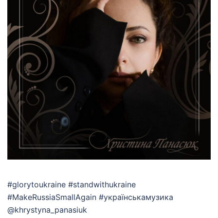
#glorytoukraine #standwithukraine
#MakeRussiaSmallAgain #українськамузика
@khrystyna_panasiuk