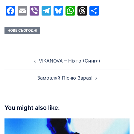
Facebook
Email
Viber
Telegram
Bluesky
WhatsApp
Threads
Share
НОВЕ СЬОГОДНІ
Post
VIKANOVA – Ніхто (Сингл)
navigation
Замовляй Пiсню Зараз!
You might also like: