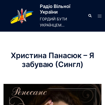
Skip
Радіо Вільної
to
України
content
Search
Tog
ГОРДИЙ БУТИ
men
УКРАЇНЦЕМ…
Христина Панасюк – Я
забуваю (Сингл)