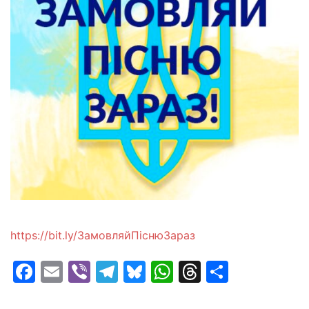
https://bit.ly/ЗамовляйПiснюЗараз
Facebook
Email
Viber
Telegram
Bluesky
WhatsApp
Threads
Share