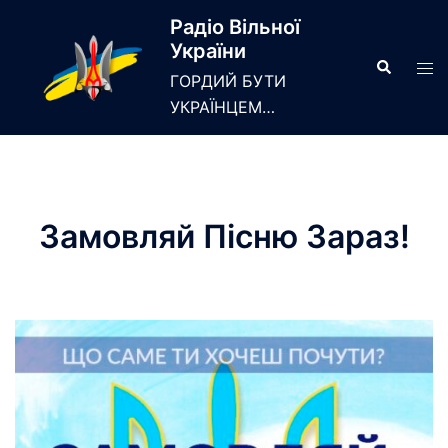
Skip
Радіо Вільної
to
України
content
Search
Tog
ГОРДИЙ БУТИ
men
УКРАЇНЦЕМ…
Замовляй Пiсню Зараз!