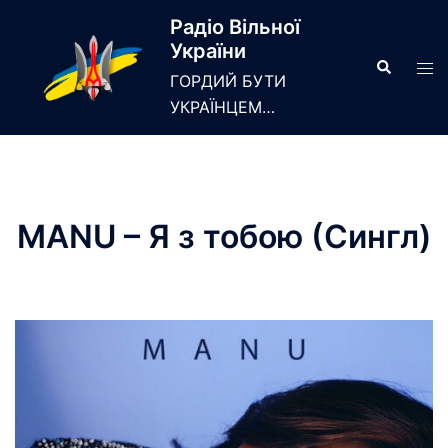
Skip
Радіо Вільної
to
України
content
Search
Tog
ГОРДИЙ БУТИ
men
УКРАЇНЦЕМ…
MANU – Я з тобою (Сингл)