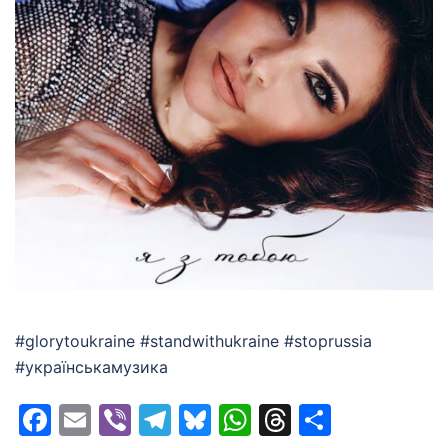
#glorytoukraine #standwithukraine #stoprussia
#українськамузика
Facebook
Email
Viber
Telegram
Bluesky
WhatsApp
Threads
Share