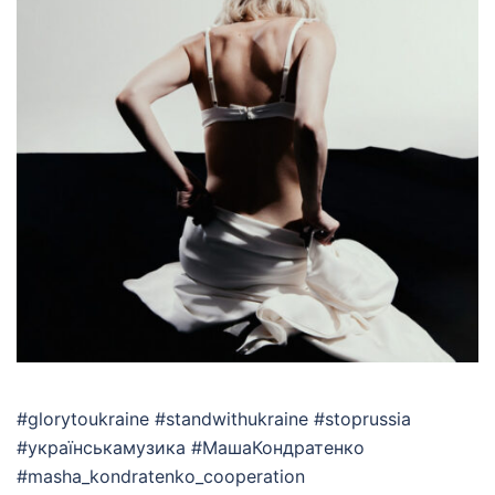
#glorytoukraine #standwithukraine #stoprussia
#українськамузика #МашаКондратенко
#masha_kondratenko_cooperation