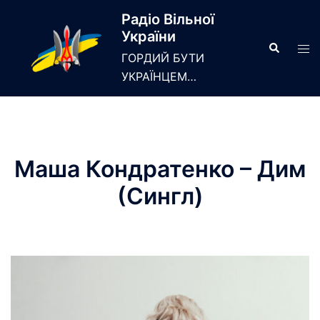
Skip
Радіо Вільної
to
України
content
Search
Tog
ГОРДИЙ БУТИ
men
УКРАЇНЦЕМ…
Маша Кондратенко – Дим
(Сингл)