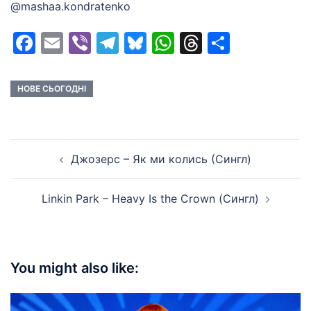
@mashaa.kondratenko
Facebook
Email
Viber
Telegram
Bluesky
WhatsApp
Threads
Share
НОВЕ СЬОГОДНІ
Post
Джозерс – Як ми колись (Сингл)
navigation
Linkin Park – Heavy Is the Crown (Сингл)
You might also like: