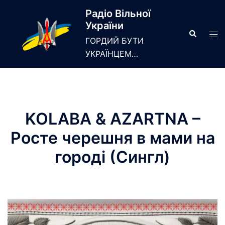
Skip
Радіо Вільної
to
України
content
Search
Tog
ГОРДИЙ БУТИ
men
УКРАЇНЦЕМ…
KOLABA & AZARTNA –
Росте черешня в мами на
городі (Сингл)