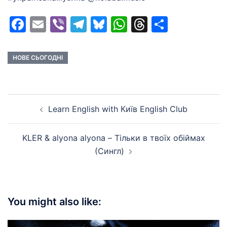
Facebook
Email
Viber
Telegram
Bluesky
WhatsApp
Threads
Share
НОВЕ СЬОГОДНІ
Post
Learn English with Київ English Club
navigation
KLER & alyona alyona – Тільки в твоїх обіймах
(Сингл)
You might also like: