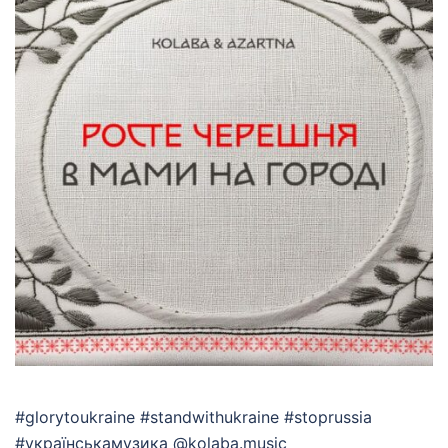
#glorytoukraine #standwithukraine #stoprussia
#українськамузика @kolaba.music