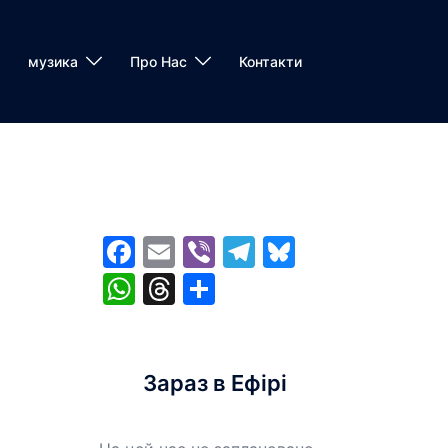
музика
Про Нас
Контакти
Facebook
Email
Viber
Telegram
Bluesky
WhatsApp
Threads
Share
Зараз в Ефірі