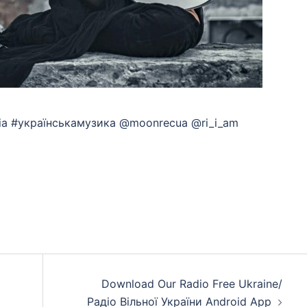
ssia #українськамузика @moonrecua @ri_i_am
App
eads
hare
Download Our Radio Free Ukraine/
Радіо Вільної України Android App