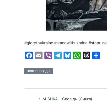
#glorytoukraine #standwithukraine #stopru
Facebook
Email
Viber
Telegram
Bluesky
Whats
Thr
S
НОВЕ СЬОГОДНІ
Post
M1SHKA – Сповідь (Сингл)
navigation