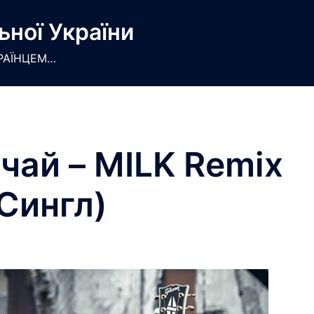
ьної України
РАЇНЦЕМ…
ачай – MILK Remix
Сингл)