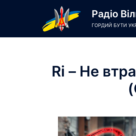
Skip
Радіо Віл
to
content
ГОРДИЙ БУТИ УК
Ri – Не втр
(