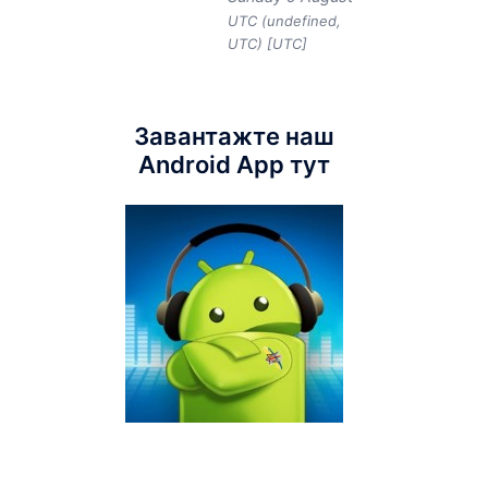
UTC (undefined,
UTC) [UTC]
Завантажте наш
Android App тут