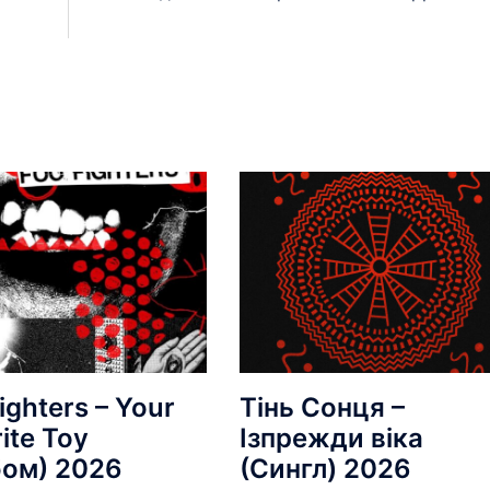
ighters – Your
Тінь Сонця –
ite Toy
Ізпрежди віка
бом) 2026
(Сингл) 2026