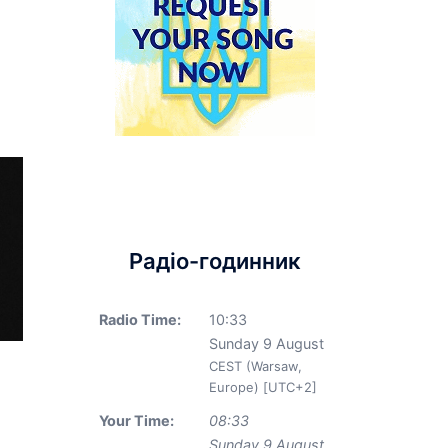
Радіо-годинник
Radio Time:
10
:
33
Sunday 9 August
CEST (Warsaw,
Europe) [UTC+2]
Your Time:
08
:
33
Sunday 9 August