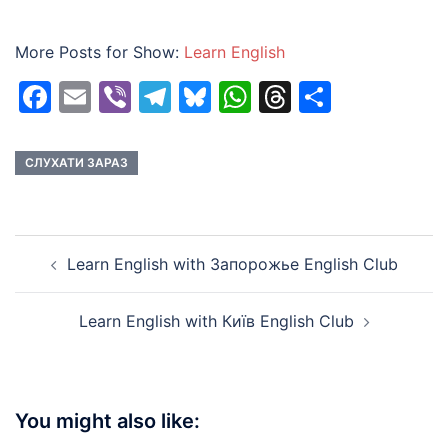
More Posts for Show:
Learn English
Facebook
Email
Viber
Telegram
Bluesky
WhatsApp
Threads
Share
СЛУХАТИ ЗАРАЗ
Post
Learn English with Запорожье English Club
navigation
Learn English with Київ English Club
You might also like: