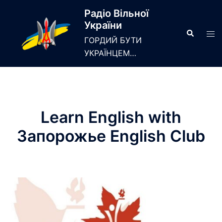
Skip
Радіо Вільної
to
України
content
Search
Tog
ГОРДИЙ БУТИ
men
УКРАЇНЦЕМ…
Learn English with
Запорожье English Club