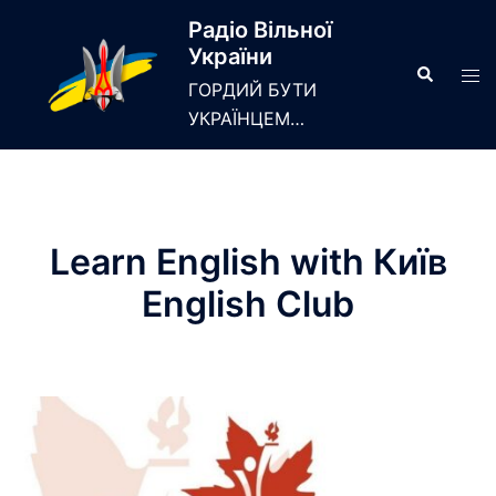
Skip
Радіо Вільної
to
України
content
Search
Tog
ГОРДИЙ БУТИ
men
УКРАЇНЦЕМ…
Learn English with Київ
English Club