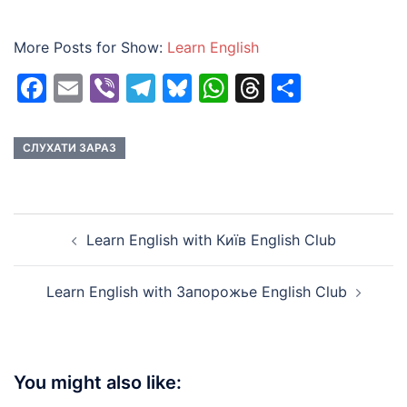
More Posts for Show:
Learn English
Facebook
Email
Viber
Telegram
Bluesky
WhatsApp
Threads
Share
СЛУХАТИ ЗАРАЗ
Post
Learn English with Київ English Club
navigation
Learn English with Запорожье English Club
You might also like: