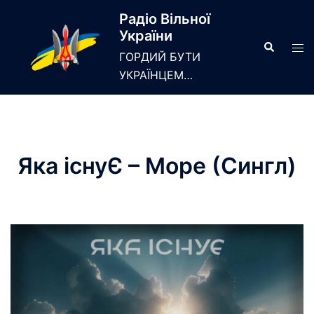
Skip
Радіо Вільної
to
України
content
Search
Tog
ГОРДИЙ БУТИ
men
УКРАЇНЦЕМ…
Яка існуЄ – Море (Сингл)