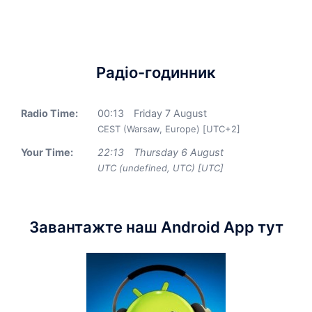
Радіо-годинник
Radio Time:
00
:
13
Friday 7 August
CEST (Warsaw, Europe) [UTC+2]
Your Time:
22
:
13
Thursday 6 August
UTC (undefined, UTC) [UTC]
Завантажте наш Android App тут