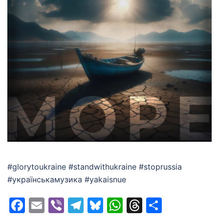
#glorytoukraine #standwithukraine #stoprussia
#українськамузика #yakaisnue
Facebook
Email
Viber
Telegram
Bluesky
WhatsApp
Threads
Share