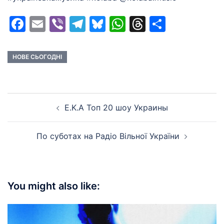
Facebook
Email
Viber
Telegram
Bluesky
WhatsApp
Threads
Share
НОВЕ СЬОГОДНІ
Post
E.K.A Топ 20 шоу Украины
navigation
По суботах на Радіо Вільної України
You might also like: