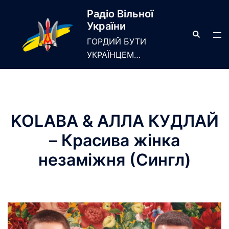
Skip
Радіо Вільної
to
України
content
Search
Tog
ГОРДИЙ БУТИ
men
УКРАЇНЦЕМ…
KOLABA & АЛЛА КУДЛАЙ
– Красива жінка
незаміжня (Сингл)