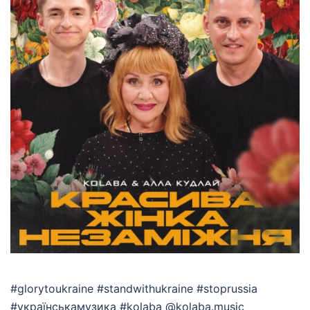
#glorytoukraine #standwithukraine #stoprussia
#українськамузика #kolaba @kolaba.music