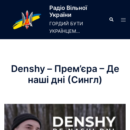
Skip
Радіо Вільної
to
України
content
Search
Tog
ГОРДИЙ БУТИ
men
УКРАЇНЦЕМ…
Denshy – Прем’єра – Де
наші дні (Сингл)