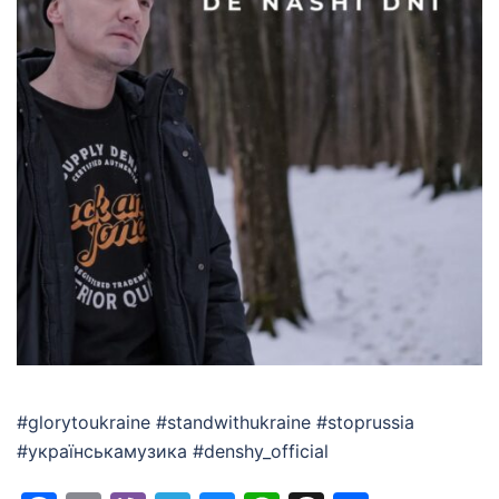
#glorytoukraine #standwithukraine #stoprussia
#українськамузика #denshy_official