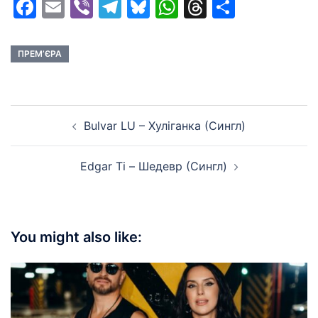
Facebook
Email
Viber
Telegram
Bluesky
WhatsApp
Threads
Share
ПРЕМ’ЄРА
Post
Bulvar LU – Хуліганка (Сингл)
navigation
Edgar Ti – Шедевр (Сингл)
You might also like: