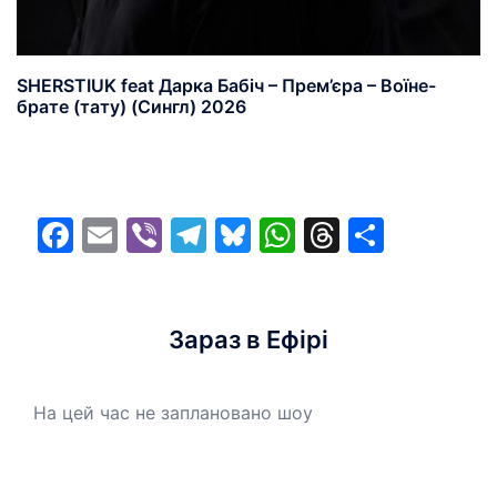
SHERSTIUK feat Дарка Бабіч – Прем’єра – Воїне-
брате (тату) (Сингл) 2026
Facebook
Email
Viber
Telegram
Bluesky
WhatsApp
Threads
Share
Зараз в Ефірі
На цей час не заплановано шоу