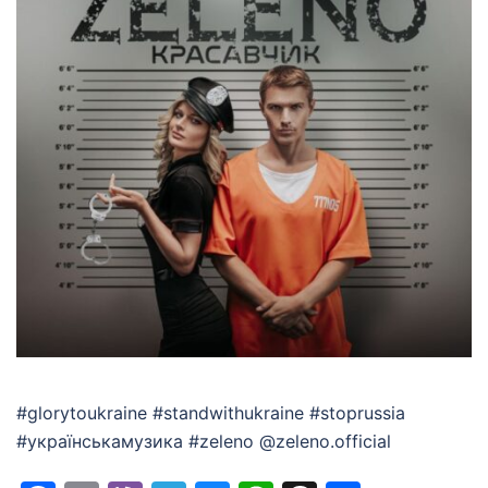
#glorytoukraine #standwithukraine #stoprussia
#українськамузика #zeleno @zeleno.official