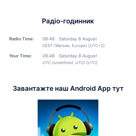
Радіо-годинник
Radio Time:
08
:
48
Saturday 8 August
CEST (Warsaw, Europe) [UTC+2]
Your Time:
06
:
48
Saturday 8 August
UTC (undefined, UTC) [UTC]
Завантажте наш Android App тут