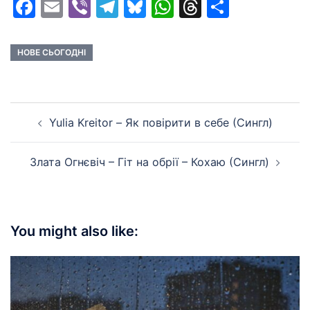
Facebook
Email
Viber
Telegram
Bluesky
WhatsApp
Threads
Share
НОВЕ СЬОГОДНІ
Post
Yulia Kreitor – Як повірити в себе (Сингл)
navigation
Злата Огнєвіч – Гіт на обрії – Кохаю (Сингл)
You might also like: