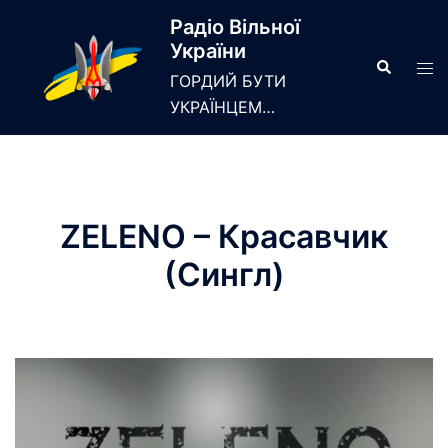
Skip
Радіо Вільної
to
України
content
Search
Tog
ГОРДИЙ БУТИ
men
УКРАЇНЦЕМ…
ZELENO – Красавчик
(Сингл)