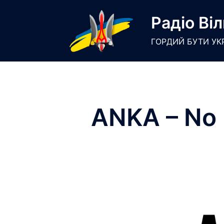
Skip
Радіо Віл
to
content
ГОРДИЙ БУТИ УК
ANKA – No 