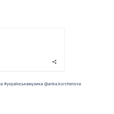
ssia #українськамузика @anka.korchenova
App
eads
hare