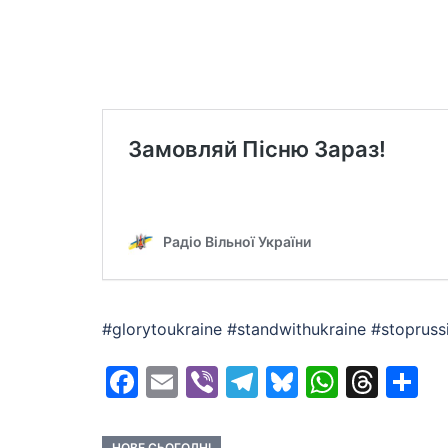
#glorytoukraine #standwithukraine #stopru
Facebook
Email
Viber
Telegram
Bluesky
Whats
Thr
S
НОВЕ СЬОГОДНІ