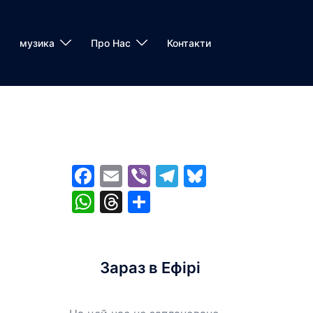
музика
Про Нас
Контакти
Facebook
Email
Viber
Telegram
Bluesky
WhatsApp
Threads
Share
Зараз в Ефірі