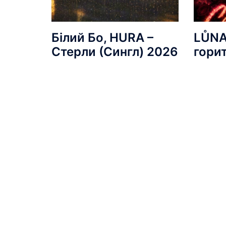
Білий Бо, HURA –
LŮNA
Стерли (Сингл) 2026
гори