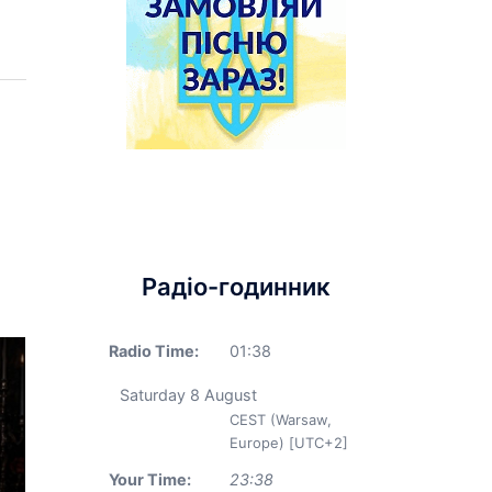
Радіо-годинник
Radio Time:
01
:
38
Saturday 8 August
CEST (Warsaw,
Europe) [UTC+2]
Your Time:
23
:
38