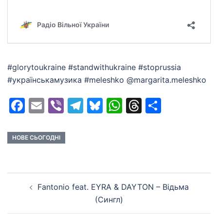
#glorytoukraine #standwithukraine #stoprussia
#українськамузика #meleshko @margarita.meleshko
Facebook
Email
Viber
Telegram
Bluesky
WhatsApp
Threads
Share
НОВЕ СЬОГОДНІ
Post
Fantonio feat. EYRA & DAYTON – Відьма
navigation
(Сингл)