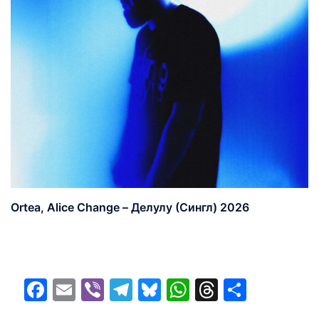
Ortea, Alice Change – Делулу (Сингл) 2026
Facebook
Email
Viber
Telegram
Bluesky
WhatsApp
Threads
Share