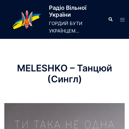
Skip
Радіо Вільної
to
України
content
Search
Tog
ГОРДИЙ БУТИ
men
УКРАЇНЦЕМ…
MELESHKO – Танцюй
(Сингл)